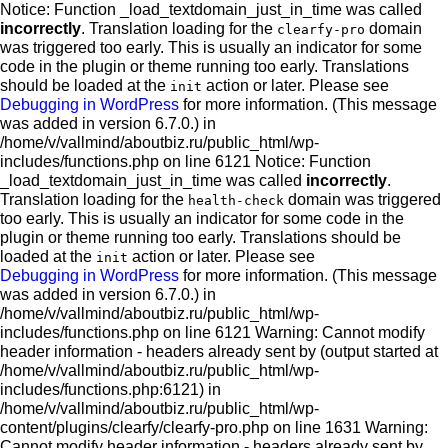
Notice: Function _load_textdomain_just_in_time was called
incorrectly
. Translation loading for the
domain
clearfy-pro
was triggered too early. This is usually an indicator for some
code in the plugin or theme running too early. Translations
should be loaded at the
action or later. Please see
init
Debugging in WordPress
for more information. (This message
was added in version 6.7.0.) in
/home/v/vallmind/aboutbiz.ru/public_html/wp-
includes/functions.php on line 6121 Notice: Function
_load_textdomain_just_in_time was called
incorrectly
.
Translation loading for the
domain was triggered
health-check
too early. This is usually an indicator for some code in the
plugin or theme running too early. Translations should be
loaded at the
action or later. Please see
init
Debugging in WordPress
for more information. (This message
was added in version 6.7.0.) in
/home/v/vallmind/aboutbiz.ru/public_html/wp-
includes/functions.php on line 6121 Warning: Cannot modify
header information - headers already sent by (output started at
/home/v/vallmind/aboutbiz.ru/public_html/wp-
includes/functions.php:6121) in
/home/v/vallmind/aboutbiz.ru/public_html/wp-
content/plugins/clearfy/clearfy-pro.php on line 1631 Warning:
Cannot modify header information - headers already sent by