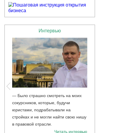
Интервью
— Было страшно смотреть на моих
Сергей Резвецов, влад
о
сокурсников, которые, будучи
косметики и парфюме
изнеса
юристами, подрабатывали на
в Санкт-Петербурге: «Я
стройках и не могли найти свою нишу
бизнесменом благодар
в правовой отрасли.
тервью
Ч
Читать интервью