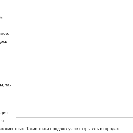
ом
имое.
десь
ы, так
кция
ля
х животных. Такие точки продаж лучше открывать в городах-