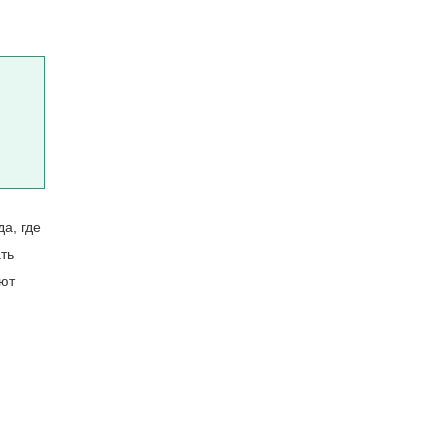
а, где
ть
ают