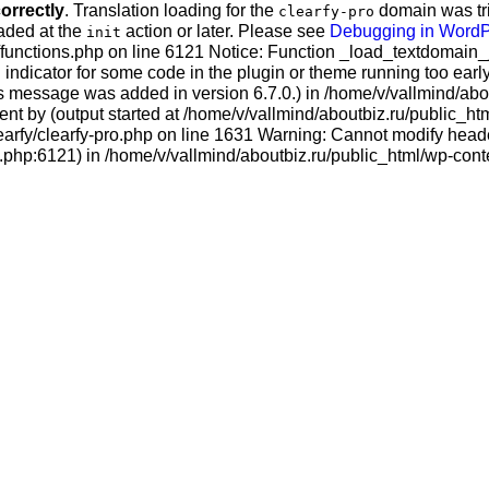
correctly
. Translation loading for the
domain was trig
clearfy-pro
oaded at the
action or later. Please see
Debugging in Word
init
s/functions.php on line 6121 Notice: Function _load_textdomain
 indicator for some code in the plugin or theme running too earl
is message was added in version 6.7.0.) in /home/v/vallmind/abo
nt by (output started at /home/v/vallmind/aboutbiz.ru/public_ht
arfy/clearfy-pro.php on line 1631 Warning: Cannot modify header
.php:6121) in /home/v/vallmind/aboutbiz.ru/public_html/wp-conte