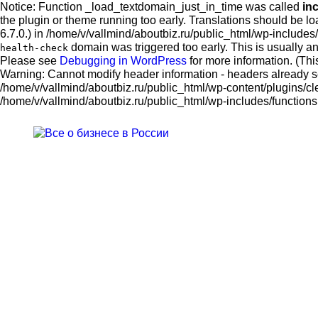
Notice: Function _load_textdomain_just_in_time was called
in
the plugin or theme running too early. Translations should be l
6.7.0.) in /home/v/vallmind/aboutbiz.ru/public_html/wp-include
domain was triggered too early. This is usually an
health-check
Please see
Debugging in WordPress
for more information. (Th
Warning: Cannot modify header information - headers already se
/home/v/vallmind/aboutbiz.ru/public_html/wp-content/plugins/cle
/home/v/vallmind/aboutbiz.ru/public_html/wp-includes/functions