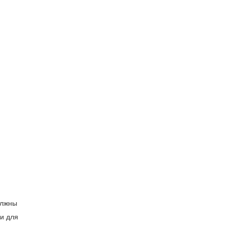
олжны
ки для